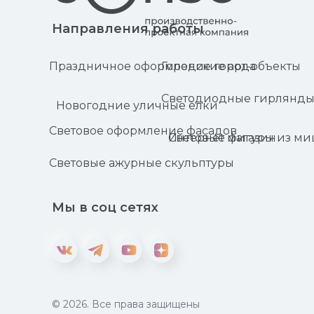
Направления работы
Праздничное оформление города
Городские арт-объекты
Светодиодные гирлянд
Новогодние уличные ёлки
Световое оформление фасадов
Световые фигуры из м
Интернет магазин
Световые ажурные скульптуры
Мы в соц сетях
© 2026. Все права защищены